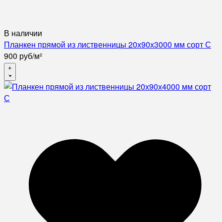
В наличии
Планкен прямой из лиственницы 20х90х3000 мм сорт С
900
руб
/
м²
+