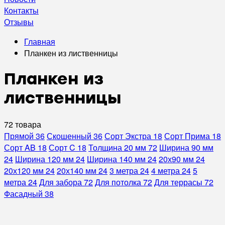
Контакты
Отзывы
Главная
Планкен из лиственницы
Планкен из
лиственницы
72 товара
Прямой
36
Скошенный
36
Сорт Экстра
18
Сорт Прима
18
Сорт AB
18
Сорт C
18
Толщина 20 мм
72
Ширина 90 мм
24
Ширина 120 мм
24
Ширина 140 мм
24
20х90 мм
24
20х120 мм
24
20х140 мм
24
3 метра
24
4 метра
24
5
метра
24
Для забора
72
Для потолка
72
Для террасы
72
Фасадный
38