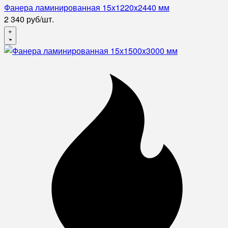
Фанера ламинированная 15х1220x2440 мм
2 340
руб
/
шт.
+