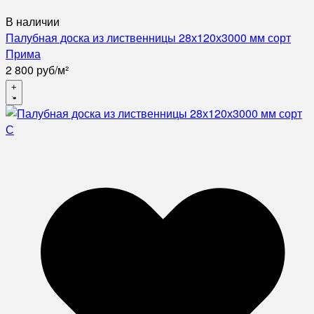
В наличии
Палубная доска из лиственницы 28х120х3000 мм сорт
Прима
2 800
руб
/
м²
+