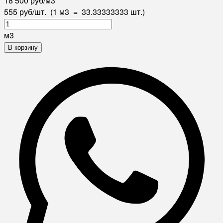
18 500
руб
/
м3
555
руб
/
шт.
(1 м3
=
33.33333333
шт.)
м3
В корзину